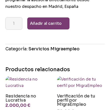
nuestro despacho en Madrid, España
Asesoría
Añadir al carrito
personalizada
sobre
tu
proceso
Categoría:
Servicios Migraempleo
migratorio
a
España
Productos relacionados
cantidad
Residencia no
Verificación de tu
Lucrativa
perfil por
MigraEmpleo
2.000,00
€