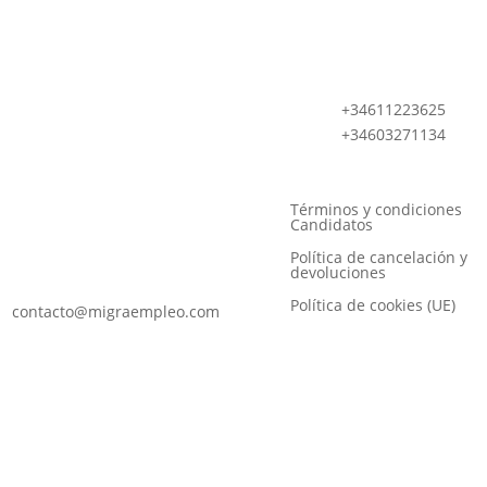
Calle de la diligencia,
+34611223625
9 28018. Madrid
+34603271134
Despacho 115
Calle San Alejandro 8,
Términos y condiciones
28021
Candidatos
Política de cancelación y
devoluciones
Política de cookies (UE)
contacto@migraempleo.com