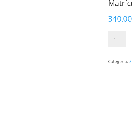
Matríc
340,0
Matrícula
CIESA
formación
cantidad
Categoría:
S