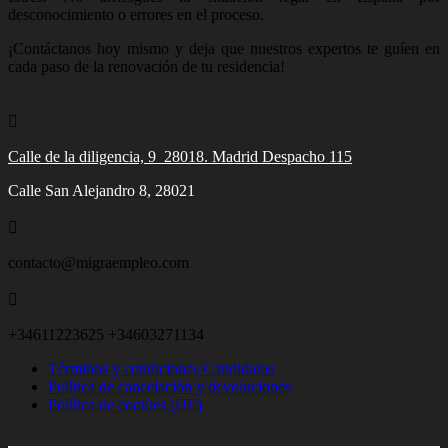
desconocimiento o errores en el proceso.
¡Contáctanos hoy mismo y deja que nuestros expertos te guíen en
cada paso de la renovación de tu residencia!

Calle de la diligencia, 9 28018. Madrid Despacho 115
Calle San Alejandro 8, 28021

contacto@migraempleo.com

+34611223625 +34603271134
Términos y condiciones Candidatos
Política de cancelación y devoluciones
Política de cookies (UE)