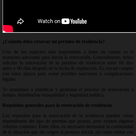
¿Cuándo debo renovar mi permiso de residencia?
Uno de los aspectos más importantes a tener en cuenta es el
momento adecuado para iniciar la renovación. Generalmente, debes
solicitar la renovación de tu permiso de residencia entre 60 días
antes y 90 días después de la fecha de expiración. Es crucial cumplir
con estos plazos para evitar posibles sanciones o complicaciones
legales.
Te ayudamos a planificar y gestionar el proceso de renovación a
tiempo, brindándote tranquilidad y seguridad jurídica.
Requisitos generales para la renovación de residencia
Los requisitos para la renovación de la residencia pueden variar
dependiendo del tipo de permiso que poseas, pero existen algunos
criterios comunes. Entre ellos, es necesario demostrar la continuidad
de la situación que dio origen al permiso inicial, así como contar con