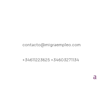
contacto@migraempleo.com
+34611223625 +34603271134