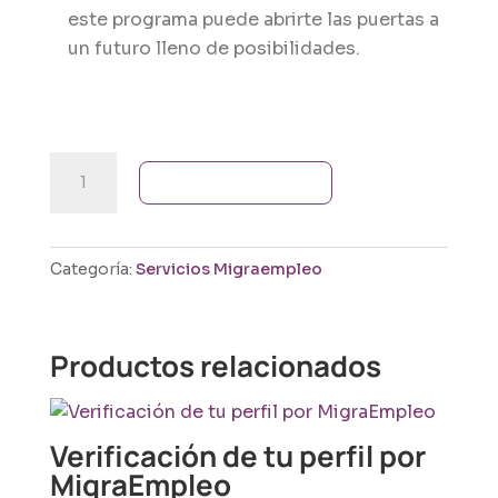
este programa puede abrirte las puertas a
un futuro lleno de posibilidades.
Autorización
Añadir al carrito
de
Residencia
Temporal
Categoría:
Servicios Migraempleo
por
Circunstancias
Excepcionales
Productos relacionados
cantidad
Verificación de tu perfil por
MigraEmpleo